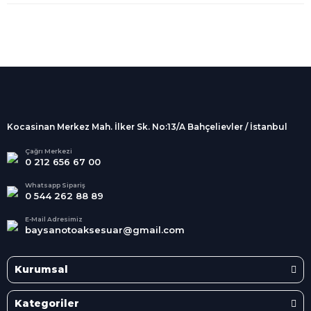
%100 Güvenli
Alışveriş
256Bit SSL sertifikası
İndirimli Ürünler
Tüm siparişleriniz 2 iş günü içerisinde
kargolanmaktadır.
Kocasinan Merkez Mah. İlker Sk. No:13/A Bahçelievler / İstanbul
Kredi Kartına Taksit
Süper
İndirimler
Tüm Kredi Kartlarına taksit
Çağrı Merkezi
0 212 656 67 00
seçenekleri
Her Ay Her
Kategoride
Whatsapp Sipariş
0 544 262 88 89
E-Mail Adresimiz
baysanotoaksesuar@gmail.com
Kurumsal
Kategoriler