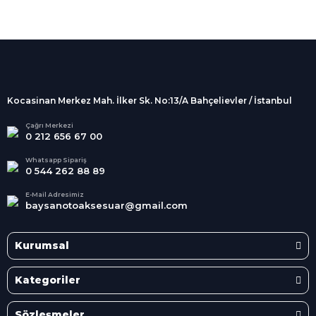
%100 Güvenli
Alışveriş
256Bit SSL sertifikası
İndirimli Ürünler
Tüm siparişleriniz 2 iş günü içerisinde
kargolanmaktadır.
Kocasinan Merkez Mah. İlker Sk. No:13/A Bahçelievler / İstanbul
Kredi Kartına Taksit
Süper
İndirimler
Tüm Kredi Kartlarına taksit
Çağrı Merkezi
0 212 656 67 00
seçenekleri
Her Ay Her
Kategoride
Whatsapp Sipariş
0 544 262 88 89
E-Mail Adresimiz
baysanotoaksesuar@gmail.com
Kurumsal
Kategoriler
Sözleşmeler