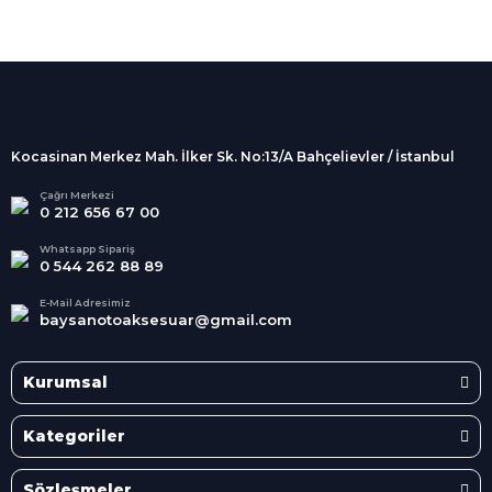
%100 Güvenli
Alışveriş
256Bit SSL sertifikası
İndirimli Ürünler
Tüm siparişleriniz 2 iş günü içerisinde
kargolanmaktadır.
Kocasinan Merkez Mah. İlker Sk. No:13/A Bahçelievler / İstanbul
Kredi Kartına Taksit
Süper
İndirimler
Tüm Kredi Kartlarına taksit
Çağrı Merkezi
0 212 656 67 00
seçenekleri
Her Ay Her
Kategoride
Whatsapp Sipariş
0 544 262 88 89
E-Mail Adresimiz
baysanotoaksesuar@gmail.com
Kurumsal
Kategoriler
Sözleşmeler