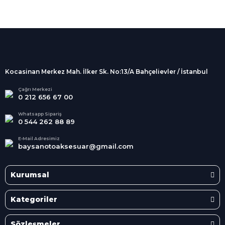
%100 Güvenli
Alışveriş
256Bit SSL sertifikası
İndirimli Ürünler
Tüm siparişleriniz 2 iş günü içerisinde
kargolanmaktadır.
Kocasinan Merkez Mah. İlker Sk. No:13/A Bahçelievler / İstanbul
Kredi Kartına Taksit
Süper
İndirimler
Tüm Kredi Kartlarına taksit
Çağrı Merkezi
0 212 656 67 00
seçenekleri
Her Ay Her
Kategoride
Whatsapp Sipariş
0 544 262 88 89
E-Mail Adresimiz
baysanotoaksesuar@gmail.com
Kurumsal
Kategoriler
Sözleşmeler