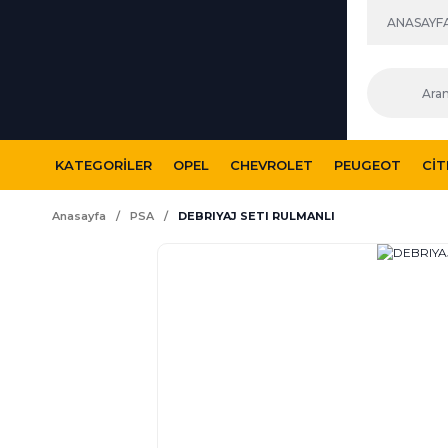
ANASAYF
KATEGORILER
OPEL
CHEVROLET
PEUGEOT
CI
Anasayfa
PSA
DEBRIYAJ SETI RULMANLI