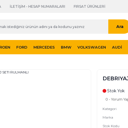
A
İLETİŞİM - HESAP NUMARALARI
FIRSAT ÜRÜNLERİ
Ara
TROEN
FORD
MERCEDES
BMW
VOLKSWAGEN
AUDI
DEBRIYA
Stok Yok
0 - Yorum Ya
Kategori
Marka
Stok Kodu