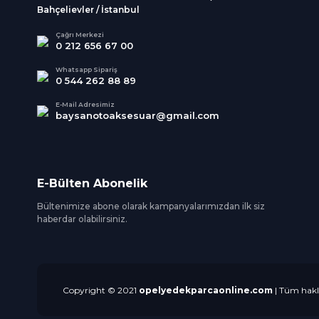
Bahçelievler / İstanbul
Çağrı Merkezi
0 212 656 67 00
Whatsapp Sipariş
0 544 262 88 89
E-Mail Adresimiz
baysanotoaksesuar@gmail.com
E-Bülten Abonelik
Bültenimize abone olarak kampanyalarımızdan ilk siz
haberdar olabilirsiniz.
Copyright © 2021
opelyedekparcaonline.com
| Tüm hakla