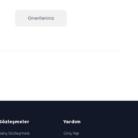
Önerileriniz
fımıza iletebilirsiniz.
Süper
İndirimler
Her Ay Her
Kategoride
Sözleşmeler
Yardım
Satış Sözleşmesi
Giriş Yap