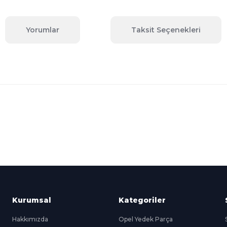
Yorumlar
Taksit Seçenekleri
 konularda yetersiz gördüğünüz noktaları öneri formunu kullanarak tara
Bu ürüne ilk yorumu siz yapın!
Yorum Yaz
Kredi Kartına Taksit
nü içerisinde
Tüm Kredi Kartlarına taksit
seçenekleri
Kurumsal
Kategoriler
Hakkımızda
Opel Yedek Parça