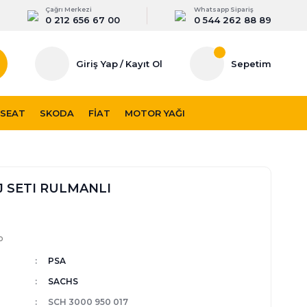
Çağrı Merkezi
Whatsapp Sipariş
0 212 656 67 00
0 544 262 88 89
Giriş Yap
/
Kayıt Ol
Sepetim
SEAT
SKODA
FIAT
MOTOR YAĞI
J SETI RULMANLI
p
PSA
SACHS
SCH 3000 950 017