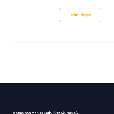
Ürün Bilgisi
Bu ürünün fiyat bilgisi, resim, ürün açıklamalarında ve diğer
Görüş ve önerileriniz için teşekkür ederiz.
Ürün resmi kalitesiz, bozuk veya görüntülenemiyor.
Ürün açıklamasında eksik bilgiler bulunuyor.
%100 Güvenli
İndirimli Ürünler
Ürün bilgilerinde hatalar bulunuyor.
Alışveriş
Tüm siparişleriniz 2 iş gü
Ürün fiyatı diğer sitelerden daha pahalı.
256Bit SSL sertifikası
kargolanmaktadır.
Bu ürüne benzer farklı alternatifler olmalı.
Kocasinan Merkez Mah. İlker Sk. No:13/A