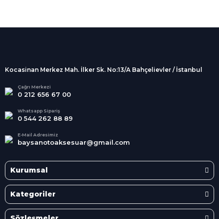
%100 Güvenli
Alışveriş
256Bit SSL sertifikası
İndirimli Ürünler
Tüm siparişleriniz 2 iş günü içerisinde
kargolanmaktadır.
Kocasinan Merkez Mah. İlker Sk. No:13/A Bahçelievler / İstanbul
Kredi Kartına Taksit
Süper
İndirimler
Tüm Kredi Kartlarına taksit
Çağrı Merkezi
0 212 656 67 00
seçenekleri
Her Ay Her
Kategoride
Whatsapp Sipariş
0 544 262 88 89
E-Mail Adresimiz
baysanotoaksesuar@gmail.com
Kurumsal
Kategoriler
Sözleşmeler