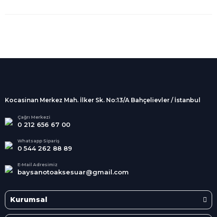
%100 Güvenli
Alışveriş
256Bit SSL sertifikası
İndirimli Ürünler
Tüm siparişleriniz 2 iş günü içerisinde
kargolanmaktadır.
Kocasinan Merkez Mah. İlker Sk. No:13/A Bahçelievler / İstanbul
Kredi Kartına Taksit
Süper
İndirimler
Tüm Kredi Kartlarına taksit
Çağrı Merkezi
0 212 656 67 00
seçenekleri
Her Ay Her
Kategoride
Whatsapp Sipariş
0 544 262 88 89
E-Mail Adresimiz
baysanotoaksesuar@gmail.com
Kurumsal