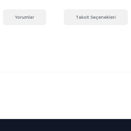
Yorumlar
Taksit Seçenekleri
 konularda yetersiz gördüğünüz noktaları öneri formunu kullanarak tara
Bu ürüne ilk yorumu siz yapın!
Yorum Yaz
Kredi Kartına Taksit
nü içerisinde
Tüm Kredi Kartlarına taksit
seçenekleri