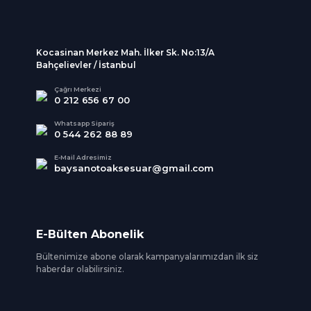
Kocasinan Merkez Mah. İlker Sk. No:13/A
Bahçelievler / İstanbul
Çağrı Merkezi
0 212 656 67 00
Whatsapp Sipariş
0 544 262 88 89
E-Mail Adresimiz
baysanotoaksesuar@gmail.com
E-Bülten Abonelik
Bültenimize abone olarak kampanyalarımızdan ilk siz
haberdar olabilirsiniz.