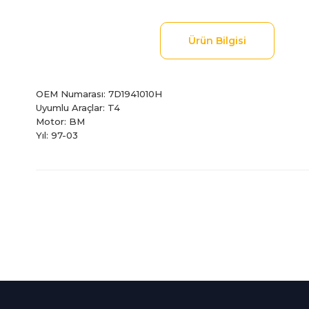
Ürün Bilgisi
OEM Numarası: 7D1941010H
Uyumlu Araçlar: T4
Motor: BM
Yıl: 97-03
Bu ürünün fiyat bilgisi, resim, ürün açıklamalarında ve diğer
Görüş ve önerileriniz için teşekkür ederiz.
Ürün resmi kalitesiz, bozuk veya görüntülenemiyor.
Ürün açıklamasında eksik bilgiler bulunuyor.
%100 Güvenli
İndirimli Ürünler
Ürün bilgilerinde hatalar bulunuyor.
Alışveriş
Tüm siparişleriniz 2 iş gü
Ürün fiyatı diğer sitelerden daha pahalı.
256Bit SSL sertifikası
kargolanmaktadır.
Bu ürüne benzer farklı alternatifler olmalı.