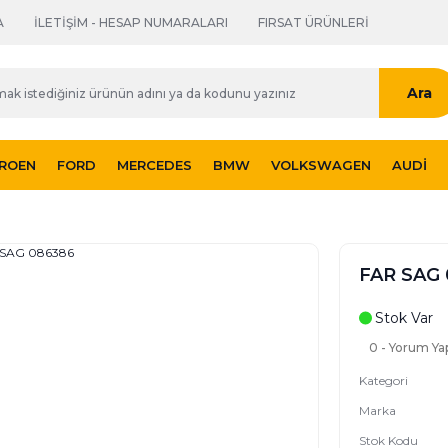
A
İLETİŞİM - HESAP NUMARALARI
FIRSAT ÜRÜNLERİ
Ara
TROEN
FORD
MERCEDES
BMW
VOLKSWAGEN
AUDI
FAR SAG
Stok Var
0 - Yorum Ya
Kategori
Marka
Stok Kodu