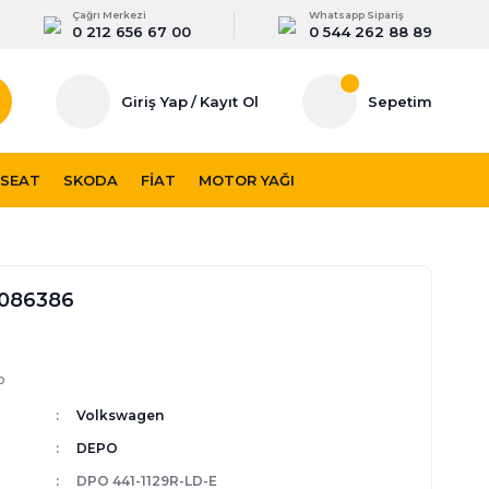
Çağrı Merkezi
Whatsapp Sipariş
0 212 656 67 00
0 544 262 88 89
Giriş Yap
/
Kayıt Ol
Sepetim
SEAT
SKODA
FIAT
MOTOR YAĞI
 086386
p
Volkswagen
DEPO
DPO 441-1129R-LD-E