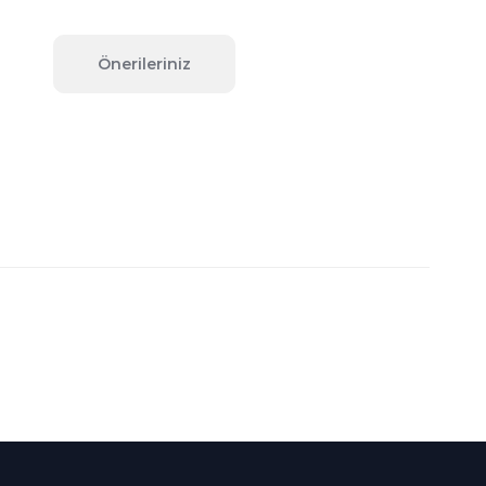
Önerileriniz
fımıza iletebilirsiniz.
Süper
İndirimler
Her Ay Her
Kategoride