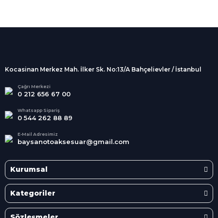
%100 Güvenli
Alışveriş
256Bit SSL sertifikası
İndirimli Ürünler
Tüm siparişleriniz 2 iş günü içerisinde
kargolanmaktadır.
Kocasinan Merkez Mah. İlker Sk. No:13/A Bahçelievler / İstanbul
Kredi Kartına Taksit
Süper
İndirimler
Tüm Kredi Kartlarına taksit
Çağrı Merkezi
0 212 656 67 00
seçenekleri
Her Ay Her
Kategoride
Whatsapp Sipariş
0 544 262 88 89
E-Mail Adresimiz
baysanotoaksesuar@gmail.com
Kurumsal
Kategoriler
Sözleşmeler