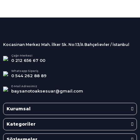
%100 Güvenli
Alışveriş
256Bit SSL sertifikası
İndirimli Ürünler
Tüm siparişleriniz 2 iş günü içerisinde
kargolanmaktadır.
Kocasinan Merkez Mah. İlker Sk. No:13/A Bahçelievler / İstanbul
Kredi Kartına Taksit
Süper
İndirimler
Tüm Kredi Kartlarına taksit
Çağrı Merkezi
0 212 656 67 00
seçenekleri
Her Ay Her
Kategoride
Whatsapp Sipariş
0 544 262 88 89
E-Mail Adresimiz
baysanotoaksesuar@gmail.com
Kurumsal
Kategoriler
Sözleşmeler