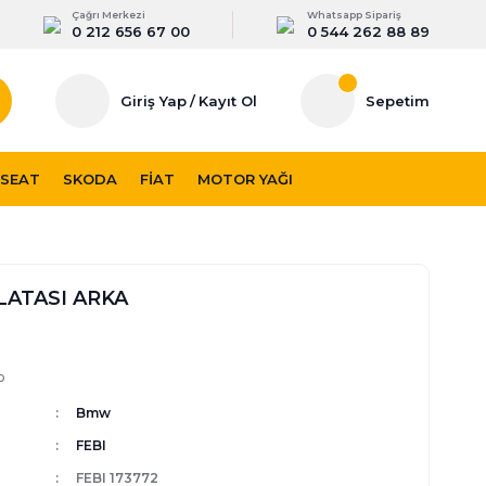
Çağrı Merkezi
Whatsapp Sipariş
0 212 656 67 00
0 544 262 88 89
Giriş Yap
/
Kayıt Ol
Sepetim
SEAT
SKODA
FIAT
MOTOR YAĞI
LATASI ARKA
p
Bmw
FEBI
FEBI 173772