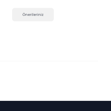
Önerileriniz
fımıza iletebilirsiniz.
Süper
İndirimler
Her Ay Her
Kategoride