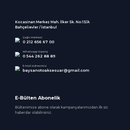
Kocasinan Merkez Mah. İlker Sk. No:13/A
Bahçelievler / İstanbul
Çağrı Merkezi
0 212 656 67 00
Whatsapp Sipariş
0 544 262 88 89
E-Mail Adresimiz
baysanotoaksesuar@gmail.com
E-Bülten Abonelik
Bültenimize abone olarak kampanyalarımızdan ilk siz
haberdar olabilirsiniz.