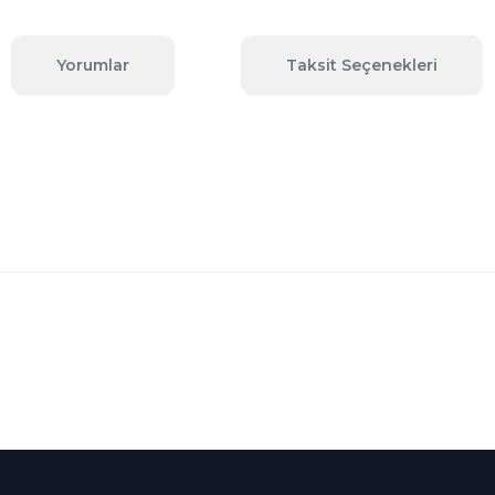
Yorumlar
Taksit Seçenekleri
 konularda yetersiz gördüğünüz noktaları öneri formunu kullanarak tara
Bu ürüne ilk yorumu siz yapın!
Yorum Yaz
Kredi Kartına Taksit
nü içerisinde
Tüm Kredi Kartlarına taksit
seçenekleri