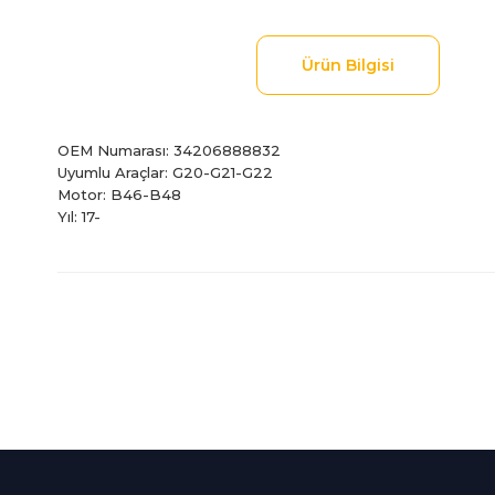
Ürün Bilgisi
OEM Numarası: 34206888832
Uyumlu Araçlar: G20-G21-G22
Motor: B46-B48
Yıl: 17-
Bu ürünün fiyat bilgisi, resim, ürün açıklamalarında ve diğer
Görüş ve önerileriniz için teşekkür ederiz.
Ürün resmi kalitesiz, bozuk veya görüntülenemiyor.
Ürün açıklamasında eksik bilgiler bulunuyor.
%100 Güvenli
İndirimli Ürünler
Ürün bilgilerinde hatalar bulunuyor.
Alışveriş
Tüm siparişleriniz 2 iş gü
Ürün fiyatı diğer sitelerden daha pahalı.
256Bit SSL sertifikası
kargolanmaktadır.
Bu ürüne benzer farklı alternatifler olmalı.