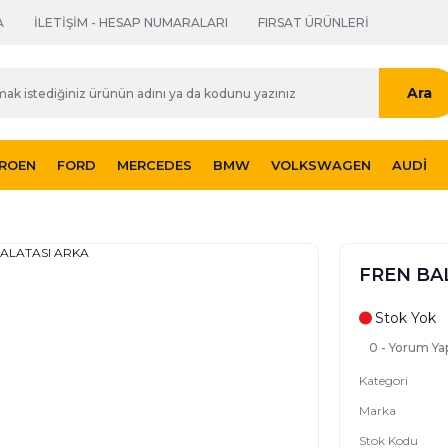
A
İLETİŞİM - HESAP NUMARALARI
FIRSAT ÜRÜNLERİ
Ara
TROEN
FORD
MERCEDES
BMW
VOLKSWAGEN
AUDI
FREN BA
Stok Yok
0 - Yorum Ya
Kategori
Marka
Stok Kodu