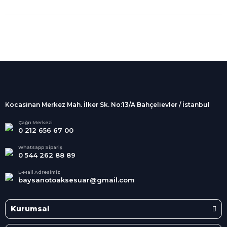
%100 Güvenli
Alışveriş
256Bit SSL sertifikası
İndirimli Ürünler
Tüm siparişleriniz 2 iş günü içerisinde
kargolanmaktadır.
Kocasinan Merkez Mah. İlker Sk. No:13/A Bahçelievler / İstanbul
Kredi Kartına Taksit
Süper
İndirimler
Tüm Kredi Kartlarına taksit
Çağrı Merkezi
0 212 656 67 00
seçenekleri
Her Ay Her
Kategoride
Whatsapp Sipariş
0 544 262 88 89
E-Mail Adresimiz
baysanotoaksesuar@gmail.com
Kurumsal