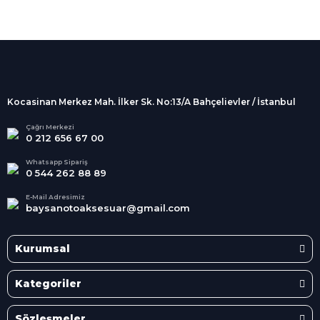
%100 Güvenli
Alışveriş
256Bit SSL sertifikası
İndirimli Ürünler
Tüm siparişleriniz 2 iş günü içerisinde
kargolanmaktadır.
Kocasinan Merkez Mah. İlker Sk. No:13/A Bahçelievler / İstanbul
Kredi Kartına Taksit
Süper
İndirimler
Tüm Kredi Kartlarına taksit
Çağrı Merkezi
0 212 656 67 00
seçenekleri
Her Ay Her
Kategoride
Whatsapp Sipariş
0 544 262 88 89
E-Mail Adresimiz
baysanotoaksesuar@gmail.com
Kurumsal
Kategoriler
Sözleşmeler