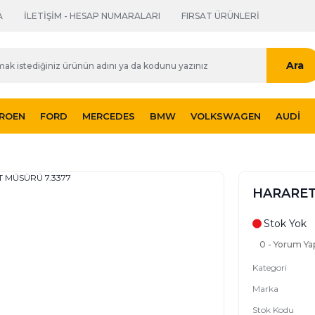
A
İLETİŞİM - HESAP NUMARALARI
FIRSAT ÜRÜNLERİ
Ara
TROEN
FORD
MERCEDES
BMW
VOLKSWAGEN
AUDI
HARARET
Stok Yok
0 - Yorum Ya
Kategori
Marka
Stok Kodu