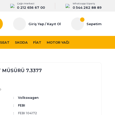
Çağrı Merkezi
Whatsapp Sipariş
0 212 656 67 00
0 544 262 88 89
Giriş Yap
/
Kayıt Ol
Sepetim
SEAT
SKODA
FIAT
MOTOR YAĞI
 MÜSÜRÜ 7.3377
p
Volkswagen
FEBI
FEBI 104172