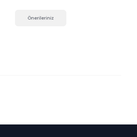
Önerileriniz
fımıza iletebilirsiniz.
Süper
İndirimler
Her Ay Her
Kategoride