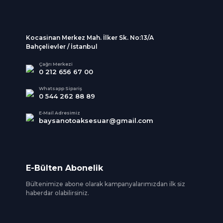
Kocasinan Merkez Mah. İlker Sk. No:13/A
Bahçelievler / İstanbul
Çağrı Merkezi
0 212 656 67 00
Whatsapp Sipariş
0 544 262 88 89
E-Mail Adresimiz
baysanotoaksesuar@gmail.com
E-Bülten Abonelik
Bültenimize abone olarak kampanyalarımızdan ilk siz
haberdar olabilirsiniz.