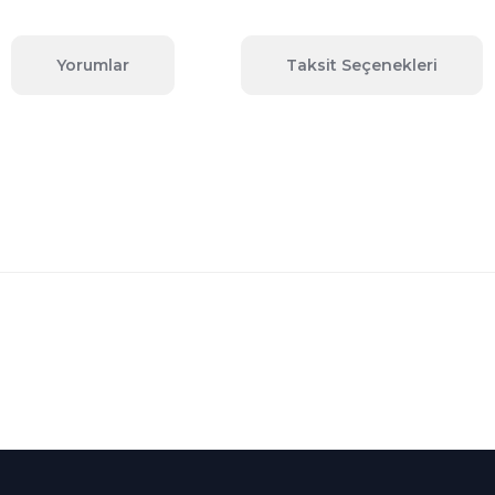
Yorumlar
Taksit Seçenekleri
 konularda yetersiz gördüğünüz noktaları öneri formunu kullanarak tara
Bu ürüne ilk yorumu siz yapın!
Yorum Yaz
Kredi Kartına Taksit
nü içerisinde
Tüm Kredi Kartlarına taksit
seçenekleri