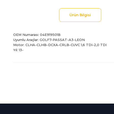
Ürün Bilgisi
OEM Numarası: 04E919501B
Uyumlu Araçlar: GOLF7-PASSAT-A3-LEON
Motor: CLHA-CLHB-DCXA-CRLB-CUVC 1,6 TDI-2,0 TDI
Yıl: 13-
Bu ürünün fiyat bilgisi, resim, ürün açıklamalarında ve diğer
Görüş ve önerileriniz için teşekkür ederiz.
Ürün resmi kalitesiz, bozuk veya görüntülenemiyor.
Ürün açıklamasında eksik bilgiler bulunuyor.
%100 Güvenli
İndirimli Ürünler
Ürün bilgilerinde hatalar bulunuyor.
Alışveriş
Tüm siparişleriniz 2 iş gü
Ürün fiyatı diğer sitelerden daha pahalı.
256Bit SSL sertifikası
kargolanmaktadır.
Bu ürüne benzer farklı alternatifler olmalı.