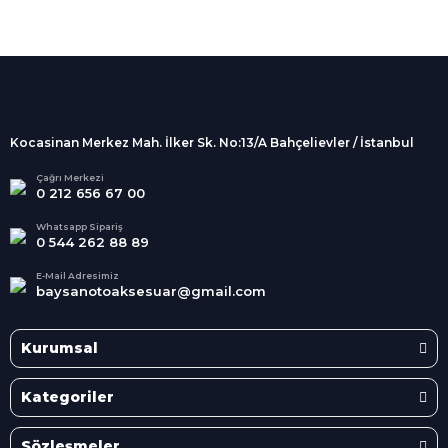
%100 Güvenli
Alışveriş
256Bit SSL sertifikası
İndirimli Ürünler
Tüm siparişleriniz 2 iş günü içerisinde
kargolanmaktadır.
Kocasinan Merkez Mah. İlker Sk. No:13/A Bahçelievler / İstanbul
Kredi Kartına Taksit
Süper
İndirimler
Tüm Kredi Kartlarına taksit
Çağrı Merkezi
0 212 656 67 00
seçenekleri
Her Ay Her
Kategoride
Whatsapp Sipariş
0 544 262 88 89
E-Mail Adresimiz
baysanotoaksesuar@gmail.com
Kurumsal
Kategoriler
Sözleşmeler