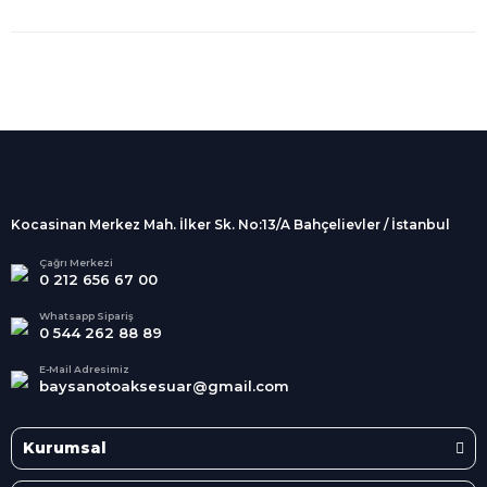
%100 Güvenli
Alışveriş
256Bit SSL sertifikası
İndirimli Ürünler
Tüm siparişleriniz 2 iş günü içerisinde
kargolanmaktadır.
Kocasinan Merkez Mah. İlker Sk. No:13/A Bahçelievler / İstanbul
Kredi Kartına Taksit
Süper
İndirimler
Tüm Kredi Kartlarına taksit
Çağrı Merkezi
0 212 656 67 00
seçenekleri
Her Ay Her
Kategoride
Whatsapp Sipariş
0 544 262 88 89
E-Mail Adresimiz
baysanotoaksesuar@gmail.com
Kurumsal