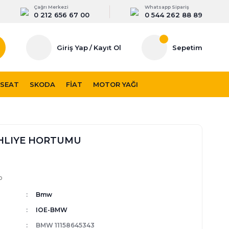
Çağrı Merkezi
Whatsapp Sipariş
0 212 656 67 00
0 544 262 88 89
Giriş Yap
/
Kayıt Ol
Sepetim
SEAT
SKODA
FIAT
MOTOR YAĞI
HLIYE HORTUMU
p
Bmw
IOE-BMW
BMW 11158645343