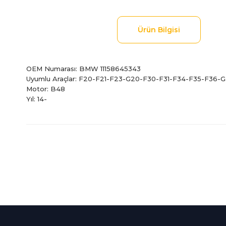
Ürün Bilgisi
OEM Numarası: BMW 11158645343
Uyumlu Araçlar: F20-F21-F23-G20-F30-F31-F34-F35-F36-
Motor: B48
Yıl: 14-
Bu ürünün fiyat bilgisi, resim, ürün açıklamalarında ve diğer
Görüş ve önerileriniz için teşekkür ederiz.
Ürün resmi kalitesiz, bozuk veya görüntülenemiyor.
Ürün açıklamasında eksik bilgiler bulunuyor.
%100 Güvenli
İndirimli Ürünler
Ürün bilgilerinde hatalar bulunuyor.
Alışveriş
Tüm siparişleriniz 2 iş gü
Ürün fiyatı diğer sitelerden daha pahalı.
256Bit SSL sertifikası
kargolanmaktadır.
Bu ürüne benzer farklı alternatifler olmalı.