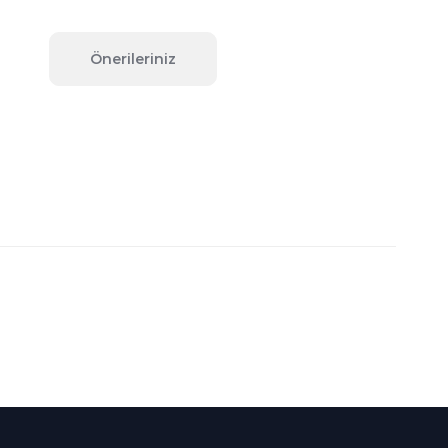
Önerileriniz
fımıza iletebilirsiniz.
Süper
İndirimler
Her Ay Her
Kategoride