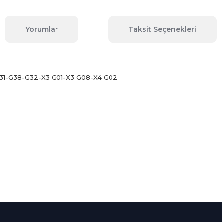
Yorumlar
Taksit Seçenekleri
G31-G38-G32-X3 G01-X3 G08-X4 G02
 konularda yetersiz gördüğünüz noktaları öneri formunu kullanarak tara
Bu ürüne ilk yorumu siz yapın!
Yorum Yaz
Kredi Kartına Taksit
nü içerisinde
Tüm Kredi Kartlarına taksit
seçenekleri