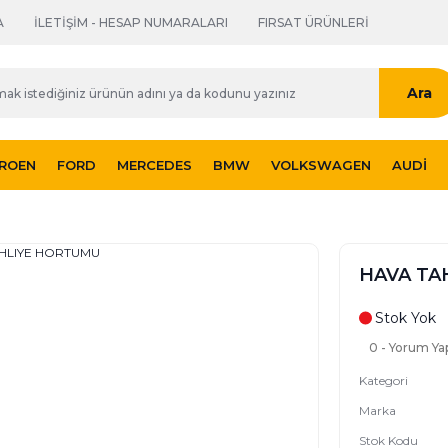
A
İLETİŞİM - HESAP NUMARALARI
FIRSAT ÜRÜNLERİ
Ara
TROEN
FORD
MERCEDES
BMW
VOLKSWAGEN
AUDI
HAVA TA
Stok Yok
0 - Yorum Ya
Kategori
Marka
Stok Kodu