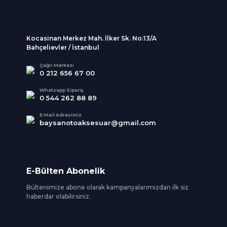
Kocasinan Merkez Mah. İlker Sk. No:13/A
Bahçelievler / İstanbul
Çağrı Merkezi
0 212 656 67 00
Whatsapp Sipariş
0 544 262 88 89
E-Mail Adresimiz
baysanotoaksesuar@gmail.com
E-Bülten Abonelik
Bültenimize abone olarak kampanyalarımızdan ilk siz
haberdar olabilirsiniz.