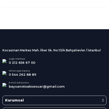
%100 Güvenli
Alışveriş
256Bit SSL sertifikası
İndirimli Ürünler
Tüm siparişleriniz 2 iş günü içerisinde
kargolanmaktadır.
Kocasinan Merkez Mah. İlker Sk. No:13/A Bahçelievler / İstanbul
Kredi Kartına Taksit
Süper
İndirimler
Tüm Kredi Kartlarına taksit
Çağrı Merkezi
0 212 656 67 00
seçenekleri
Her Ay Her
Kategoride
Whatsapp Sipariş
0 544 262 88 89
E-Mail Adresimiz
baysanotoaksesuar@gmail.com
Kurumsal