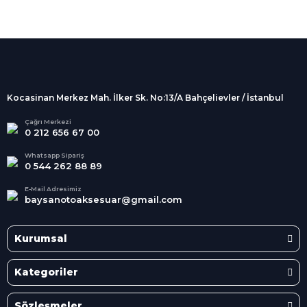
%100 Güvenli
Alışveriş
256Bit SSL sertifikası
İndirimli Ürünler
Tüm siparişleriniz 2 iş günü içerisinde
kargolanmaktadır.
Kocasinan Merkez Mah. İlker Sk. No:13/A Bahçelievler / İstanbul
Kredi Kartına Taksit
Süper
İndirimler
Tüm Kredi Kartlarına taksit
Çağrı Merkezi
0 212 656 67 00
seçenekleri
Her Ay Her
Kategoride
Whatsapp Sipariş
0 544 262 88 89
E-Mail Adresimiz
baysanotoaksesuar@gmail.com
Kurumsal
Kategoriler
Sözleşmeler