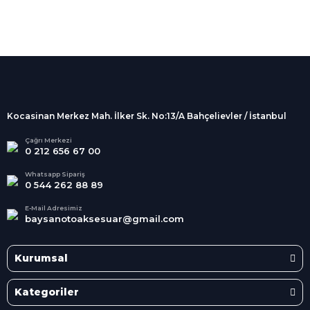
%100 Güvenli
Alışveriş
256Bit SSL sertifikası
İndirimli Ürünler
Tüm siparişleriniz 2 iş günü içerisinde
kargolanmaktadır.
Kocasinan Merkez Mah. İlker Sk. No:13/A Bahçelievler / İstanbul
Kredi Kartına Taksit
Süper
İndirimler
Tüm Kredi Kartlarına taksit
Çağrı Merkezi
0 212 656 67 00
seçenekleri
Her Ay Her
Kategoride
Whatsapp Sipariş
0 544 262 88 89
E-Mail Adresimiz
baysanotoaksesuar@gmail.com
Kurumsal
Kategoriler