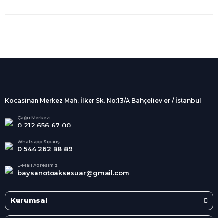
%100 Güvenli
Alışveriş
256Bit SSL sertifikası
İndirimli Ürünler
Tüm siparişleriniz 2 iş günü içerisinde
kargolanmaktadır.
Kocasinan Merkez Mah. İlker Sk. No:13/A Bahçelievler / İstanbul
Kredi Kartına Taksit
Süper
İndirimler
Tüm Kredi Kartlarına taksit
Çağrı Merkezi
0 212 656 67 00
seçenekleri
Her Ay Her
Kategoride
Whatsapp Sipariş
0 544 262 88 89
E-Mail Adresimiz
baysanotoaksesuar@gmail.com
Kurumsal