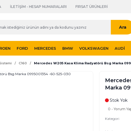
A
İLETİŞİM - HESAP NUMARALARI
FIRSAT ÜRÜNLERİ
Ara
TROEN
FORD
MERCEDES
BMW
VOLKSWAGEN
AUDI
Sistemi
C160
Mercedes W205 Kasa Klima Radyatörü Bsg Marka 099
Mercedes
Marka 09
Stok Yok
0 - Yorum Ya
Kategori