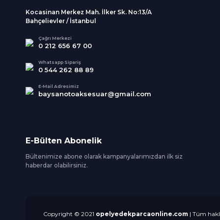
Kocasinan Merkez Mah. İlker Sk. No:13/A
Bahçelievler / İstanbul
Çağrı Merkezi
0 212 656 67 00
Whatsapp Sipariş
0 544 262 88 89
E-Mail Adresimiz
baysanotoaksesuar@gmail.com
E-Bülten Abonelik
Bültenimize abone olarak kampanyalarımızdan ilk siz
haberdar olabilirsiniz.
Copyright © 2021
opelyedekparcaonline.com
| Tüm hakla