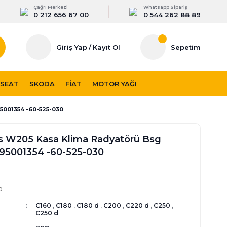
Çağrı Merkezi
Whatsapp Sipariş
0 212 656 67 00
0 544 262 88 89
Giriş Yap
/
Kayıt Ol
Sepetim
SEAT
SKODA
FIAT
MOTOR YAĞI
5001354 -60-525-030
 W205 Kasa Klima Radyatörü Bsg
95001354 -60-525-030
p
C160
,
C180
,
C180 d
,
C200
,
C220 d
,
C250
,
C250 d