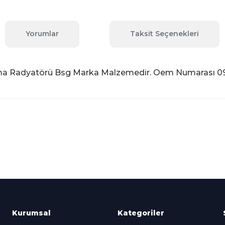
Yorumlar
Taksit Seçenekleri
ma Radyatörü Bsg Marka Malzemedir. Oem Numarası 0
 konularda yetersiz gördüğünüz noktaları öneri formunu kullanarak tara
Bu ürüne ilk yorumu siz yapın!
Yorum Yaz
Kredi Kartına Taksit
nü içerisinde
Tüm Kredi Kartlarına taksit
seçenekleri
Kurumsal
Kategoriler