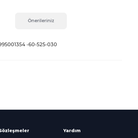
Önerileriniz
995001354 -60-525-030
fımıza iletebilirsiniz.
Süper
İndirimler
Her Ay Her
Kategoride
Sözleşmeler
Yardım