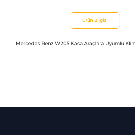
Ürün Bilgisi
Mercedes Benz W205 Kasa Araçlara Uyumlu Kli
Bu ürünün fiyat bilgisi, resim, ürün açıklamalarında ve diğer
Görüş ve önerileriniz için teşekkür ederiz.
Ürün resmi kalitesiz, bozuk veya görüntülenemiyor.
Ürün açıklamasında eksik bilgiler bulunuyor.
%100 Güvenli
İndirimli Ürünler
Ürün bilgilerinde hatalar bulunuyor.
Alışveriş
Tüm siparişleriniz 2 iş gü
Ürün fiyatı diğer sitelerden daha pahalı.
256Bit SSL sertifikası
kargolanmaktadır.
Bu ürüne benzer farklı alternatifler olmalı.