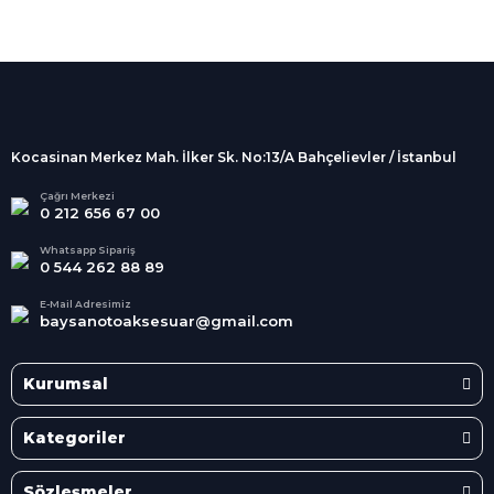
%100 Güvenli
Alışveriş
256Bit SSL sertifikası
İndirimli Ürünler
Tüm siparişleriniz 2 iş günü içerisinde
kargolanmaktadır.
Kocasinan Merkez Mah. İlker Sk. No:13/A Bahçelievler / İstanbul
Kredi Kartına Taksit
Süper
İndirimler
Tüm Kredi Kartlarına taksit
Çağrı Merkezi
0 212 656 67 00
seçenekleri
Her Ay Her
Kategoride
Whatsapp Sipariş
0 544 262 88 89
E-Mail Adresimiz
baysanotoaksesuar@gmail.com
Kurumsal
Kategoriler
Sözleşmeler