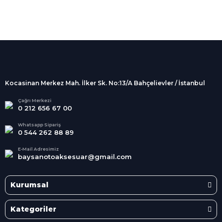
%100 Güvenli
Alışveriş
256Bit SSL sertifikası
İndirimli Ürünler
Tüm siparişleriniz 2 iş günü içerisinde
kargolanmaktadır.
Kocasinan Merkez Mah. İlker Sk. No:13/A Bahçelievler / İstanbul
Kredi Kartına Taksit
Süper
İndirimler
Tüm Kredi Kartlarına taksit
Çağrı Merkezi
0 212 656 67 00
seçenekleri
Her Ay Her
Kategoride
Whatsapp Sipariş
0 544 262 88 89
E-Mail Adresimiz
baysanotoaksesuar@gmail.com
Kurumsal
Kategoriler