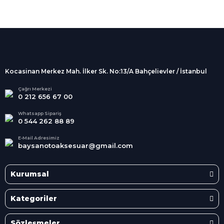
%100 Güvenli
Alışveriş
256Bit SSL sertifikası
İndirimli Ürünler
Tüm siparişleriniz 2 iş günü içerisinde
kargolanmaktadır.
Kocasinan Merkez Mah. İlker Sk. No:13/A Bahçelievler / İstanbul
Kredi Kartına Taksit
Süper
İndirimler
Tüm Kredi Kartlarına taksit
Çağrı Merkezi
0 212 656 67 00
seçenekleri
Her Ay Her
Kategoride
Whatsapp Sipariş
0 544 262 88 89
E-Mail Adresimiz
baysanotoaksesuar@gmail.com
Kurumsal
Kategoriler
Sözleşmeler