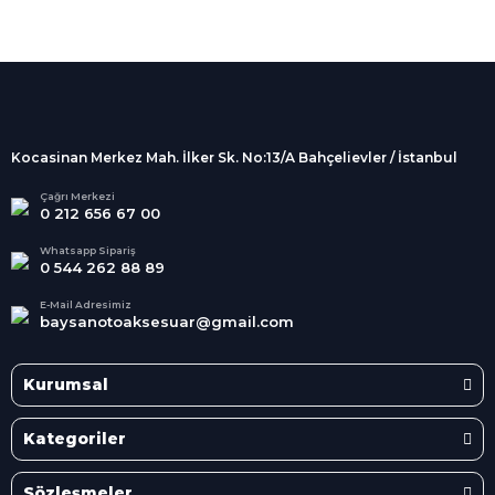
%100 Güvenli
Alışveriş
256Bit SSL sertifikası
İndirimli Ürünler
Tüm siparişleriniz 2 iş günü içerisinde
kargolanmaktadır.
Kocasinan Merkez Mah. İlker Sk. No:13/A Bahçelievler / İstanbul
Kredi Kartına Taksit
Süper
İndirimler
Tüm Kredi Kartlarına taksit
Çağrı Merkezi
0 212 656 67 00
seçenekleri
Her Ay Her
Kategoride
Whatsapp Sipariş
0 544 262 88 89
E-Mail Adresimiz
baysanotoaksesuar@gmail.com
Kurumsal
Kategoriler
Sözleşmeler