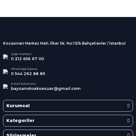
%100 Güvenli
Alışveriş
256Bit SSL sertifikası
İndirimli Ürünler
Tüm siparişleriniz 2 iş günü içerisinde
kargolanmaktadır.
Kocasinan Merkez Mah. İlker Sk. No:13/A Bahçelievler / İstanbul
Kredi Kartına Taksit
Süper
İndirimler
Tüm Kredi Kartlarına taksit
Çağrı Merkezi
0 212 656 67 00
seçenekleri
Her Ay Her
Kategoride
Whatsapp Sipariş
0 544 262 88 89
E-Mail Adresimiz
baysanotoaksesuar@gmail.com
Kurumsal
Kategoriler
Sözleşmeler