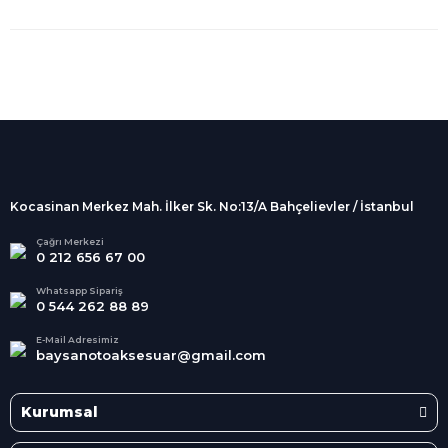
%100 Güvenli
Alışveriş
256Bit SSL sertifikası
İndirimli Ürünler
Tüm siparişleriniz 2 iş günü içerisinde
kargolanmaktadır.
Kocasinan Merkez Mah. İlker Sk. No:13/A Bahçelievler / İstanbul
Kredi Kartına Taksit
Süper
İndirimler
Tüm Kredi Kartlarına taksit
Çağrı Merkezi
0 212 656 67 00
seçenekleri
Her Ay Her
Kategoride
Whatsapp Sipariş
0 544 262 88 89
E-Mail Adresimiz
baysanotoaksesuar@gmail.com
Kurumsal