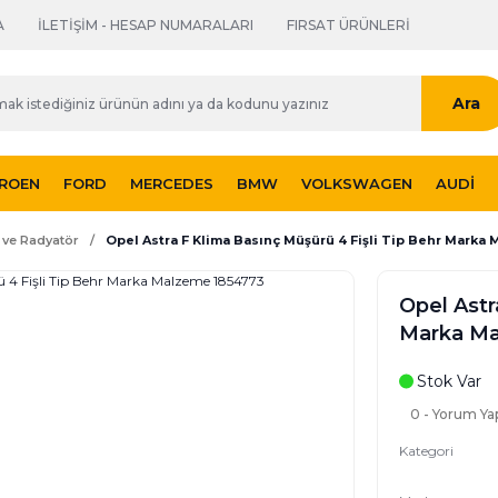
A
İLETİŞİM - HESAP NUMARALARI
FIRSAT ÜRÜNLERİ
Ara
TROEN
FORD
MERCEDES
BMW
VOLKSWAGEN
AUDI
ve Radyatör
Opel Astra F Klima Basınç Müşürü 4 Fişli Tip Behr Marka
Opel Astr
Marka Ma
Stok Var
0 - Yorum Ya
Kategori