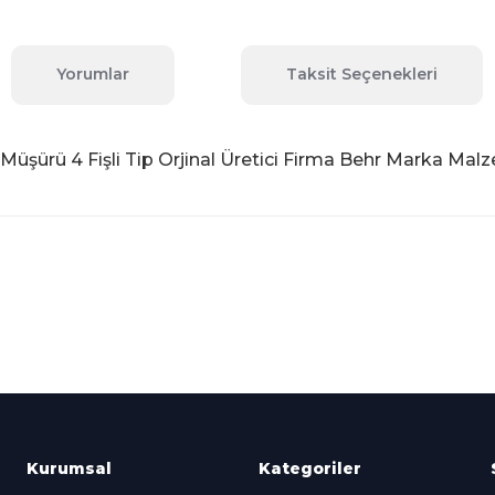
Yorumlar
Taksit Seçenekleri
üşürü 4 Fişli Tip Orjinal Üretici Firma Behr Marka Malz
 konularda yetersiz gördüğünüz noktaları öneri formunu kullanarak tara
Bu ürüne ilk yorumu siz yapın!
Yorum Yaz
Kredi Kartına Taksit
nü içerisinde
Tüm Kredi Kartlarına taksit
seçenekleri
Kurumsal
Kategoriler