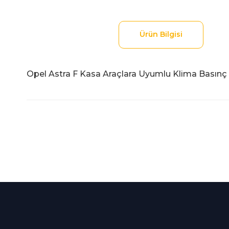
Ürün Bilgisi
Opel Astra F Kasa Araçlara Uyumlu Klima Basınç M
Bu ürünün fiyat bilgisi, resim, ürün açıklamalarında ve diğer
Görüş ve önerileriniz için teşekkür ederiz.
Ürün resmi kalitesiz, bozuk veya görüntülenemiyor.
Ürün açıklamasında eksik bilgiler bulunuyor.
%100 Güvenli
İndirimli Ürünler
Ürün bilgilerinde hatalar bulunuyor.
Alışveriş
Tüm siparişleriniz 2 iş gü
Ürün fiyatı diğer sitelerden daha pahalı.
256Bit SSL sertifikası
kargolanmaktadır.
Bu ürüne benzer farklı alternatifler olmalı.