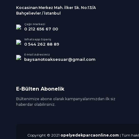
Kocasinan Merkez Mah. İlker Sk. No:13/A
Bahçelievler / İstanbul
Çağrı Merkezi
0 212 656 67 00
Whatsapp Sipariş
0 544 262 88 89
E-Mail Adresimiz
baysanotoaksesuar@gmail.com
E-Bülten Abonelik
Bültenimize abone olarak kampanyalarımızdan ilk siz
haberdar olabilirsiniz.
Copyright © 2021
opelyedekparcaonline.com
| Tüm hakla