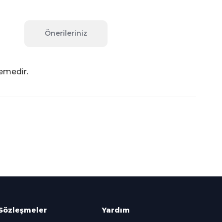
Önerileriniz
emedir.
fımıza iletebilirsiniz.
Süper
İndirimler
Her Ay Her
Kategoride
Sözleşmeler
Yardım