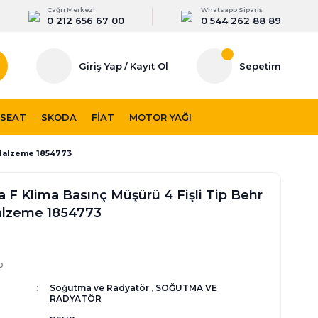
Çağrı Merkezi
Whatsapp Sipariş
0 212 656 67 00
0 544 262 88 89
Giriş Yap
/
Kayıt Ol
Sepetim
SEAT
SKODA
FIAT
MOTOR YAĞI
 Malzeme 1854773
a F Klima Basınç Müşürü 4 Fişli Tip Behr
lzeme 1854773
p
Soğutma ve Radyatör
,
SOĞUTMA VE
RADYATÖR