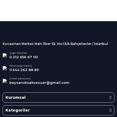
%100 Güvenli
Alışveriş
256Bit SSL sertifikası
İndirimli Ürünler
Tüm siparişleriniz 2 iş günü içerisinde
kargolanmaktadır.
Kocasinan Merkez Mah. İlker Sk. No:13/A Bahçelievler / İstanbul
Kredi Kartına Taksit
Süper
İndirimler
Tüm Kredi Kartlarına taksit
Çağrı Merkezi
0 212 656 67 00
seçenekleri
Her Ay Her
Kategoride
Whatsapp Sipariş
0 544 262 88 89
E-Mail Adresimiz
baysanotoaksesuar@gmail.com
Kurumsal
Kategoriler