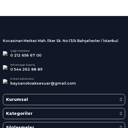
%100 Güvenli
Alışveriş
256Bit SSL sertifikası
İndirimli Ürünler
Tüm siparişleriniz 2 iş günü içerisinde
kargolanmaktadır.
Kocasinan Merkez Mah. İlker Sk. No:13/A Bahçelievler / İstanbul
Kredi Kartına Taksit
Süper
İndirimler
Tüm Kredi Kartlarına taksit
Çağrı Merkezi
0 212 656 67 00
seçenekleri
Her Ay Her
Kategoride
Whatsapp Sipariş
0 544 262 88 89
E-Mail Adresimiz
baysanotoaksesuar@gmail.com
Kurumsal
Kategoriler
Sözleşmeler