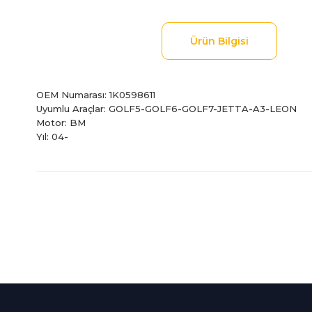
Ürün Bilgisi
OEM Numarası: 1K0598611
Uyumlu Araçlar: GOLF5-GOLF6-GOLF7-JETTA-A3-LEON
Motor: BM
Yıl: 04-
Bu ürünün fiyat bilgisi, resim, ürün açıklamalarında ve diğer
Görüş ve önerileriniz için teşekkür ederiz.
Ürün resmi kalitesiz, bozuk veya görüntülenemiyor.
Ürün açıklamasında eksik bilgiler bulunuyor.
%100 Güvenli
İndirimli Ürünler
Ürün bilgilerinde hatalar bulunuyor.
Alışveriş
Tüm siparişleriniz 2 iş gü
Ürün fiyatı diğer sitelerden daha pahalı.
256Bit SSL sertifikası
kargolanmaktadır.
Bu ürüne benzer farklı alternatifler olmalı.