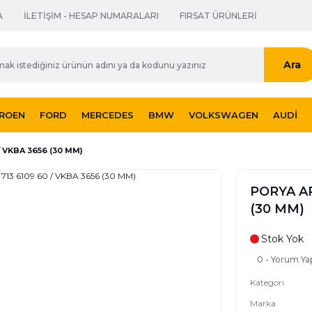
A
İLETİŞİM - HESAP NUMARALARI
FIRSAT ÜRÜNLERİ
Ara
TROEN
FORD
MERCEDES
BMW
VOLKSWAGEN
AUDI
 VKBA 3656 (30 MM)
PORYA AR
(30 MM)
Stok Yok
0 - Yorum Ya
Kategori
Marka