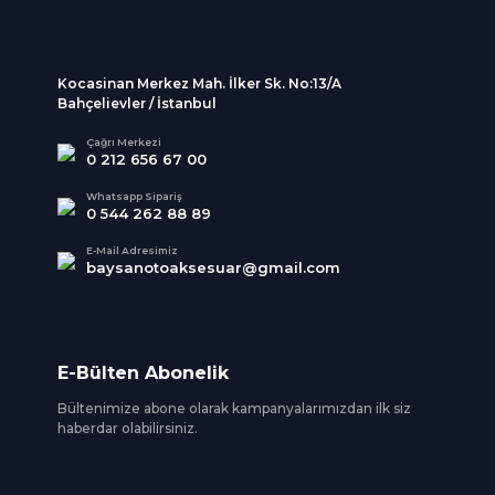
Kocasinan Merkez Mah. İlker Sk. No:13/A
Bahçelievler / İstanbul
Çağrı Merkezi
0 212 656 67 00
Whatsapp Sipariş
0 544 262 88 89
E-Mail Adresimiz
baysanotoaksesuar@gmail.com
E-Bülten Abonelik
Bültenimize abone olarak kampanyalarımızdan ilk siz
haberdar olabilirsiniz.