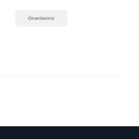
Önerileriniz
fımıza iletebilirsiniz.
Süper
İndirimler
Her Ay Her
Kategoride