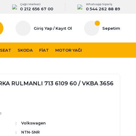
Çağrı Merkezi
Whatsapp Sipariş
0 212 656 67 00
0 544 262 88 89
Giriş Yap
/
Kayıt Ol
Sepetim
SEAT
SKODA
FIAT
MOTOR YAĞI
KA RULMANLI 713 6109 60 / VKBA 3656
p
Volkswagen
NTN-SNR