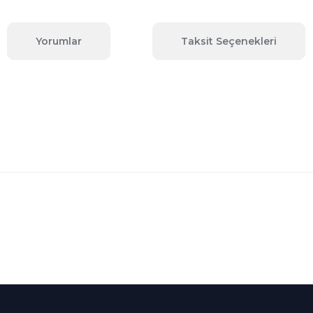
Yorumlar
Taksit Seçenekleri
 konularda yetersiz gördüğünüz noktaları öneri formunu kullanarak tara
Bu ürüne ilk yorumu siz yapın!
Yorum Yaz
Kredi Kartına Taksit
nü içerisinde
Tüm Kredi Kartlarına taksit
seçenekleri