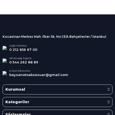
%100 Güvenli
Alışveriş
256Bit SSL sertifikası
İndirimli Ürünler
Tüm siparişleriniz 2 iş günü içerisinde
kargolanmaktadır.
Kocasinan Merkez Mah. İlker Sk. No:13/A Bahçelievler / İstanbul
Kredi Kartına Taksit
Süper
İndirimler
Tüm Kredi Kartlarına taksit
Çağrı Merkezi
0 212 656 67 00
seçenekleri
Her Ay Her
Kategoride
Whatsapp Sipariş
0 544 262 88 89
E-Mail Adresimiz
baysanotoaksesuar@gmail.com
Kurumsal
Kategoriler
Sözleşmeler