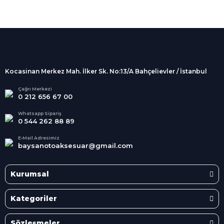
%100 Güvenli
Alışveriş
256Bit SSL sertifikası
İndirimli Ürünler
Tüm siparişleriniz 2 iş günü içerisinde
kargolanmaktadır.
Kocasinan Merkez Mah. İlker Sk. No:13/A Bahçelievler / İstanbul
Kredi Kartına Taksit
Süper
İndirimler
Tüm Kredi Kartlarına taksit
Çağrı Merkezi
0 212 656 67 00
seçenekleri
Her Ay Her
Kategoride
Whatsapp Sipariş
0 544 262 88 89
E-Mail Adresimiz
baysanotoaksesuar@gmail.com
Kurumsal
Kategoriler
Sözleşmeler