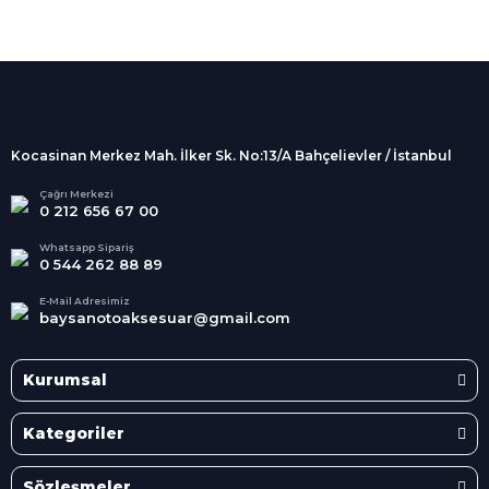
%100 Güvenli
Alışveriş
256Bit SSL sertifikası
İndirimli Ürünler
Tüm siparişleriniz 2 iş günü içerisinde
kargolanmaktadır.
Kocasinan Merkez Mah. İlker Sk. No:13/A Bahçelievler / İstanbul
Kredi Kartına Taksit
Süper
İndirimler
Tüm Kredi Kartlarına taksit
Çağrı Merkezi
0 212 656 67 00
seçenekleri
Her Ay Her
Kategoride
Whatsapp Sipariş
0 544 262 88 89
E-Mail Adresimiz
baysanotoaksesuar@gmail.com
Kurumsal
Kategoriler
Sözleşmeler