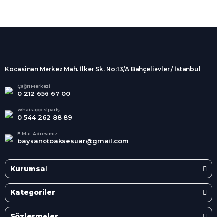
%100 Güvenli
Alışveriş
256Bit SSL sertifikası
İndirimli Ürünler
Tüm siparişleriniz 2 iş günü içerisinde
kargolanmaktadır.
Kocasinan Merkez Mah. İlker Sk. No:13/A Bahçelievler / İstanbul
Kredi Kartına Taksit
Süper
İndirimler
Tüm Kredi Kartlarına taksit
Çağrı Merkezi
0 212 656 67 00
seçenekleri
Her Ay Her
Kategoride
Whatsapp Sipariş
0 544 262 88 89
E-Mail Adresimiz
baysanotoaksesuar@gmail.com
Kurumsal
Kategoriler
Sözleşmeler