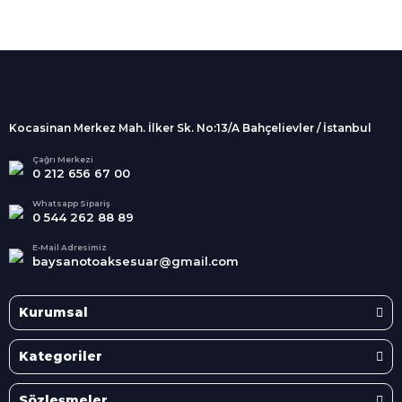
%100 Güvenli
Alışveriş
256Bit SSL sertifikası
İndirimli Ürünler
Tüm siparişleriniz 2 iş günü içerisinde
kargolanmaktadır.
Kocasinan Merkez Mah. İlker Sk. No:13/A Bahçelievler / İstanbul
Kredi Kartına Taksit
Süper
İndirimler
Tüm Kredi Kartlarına taksit
Çağrı Merkezi
0 212 656 67 00
seçenekleri
Her Ay Her
Kategoride
Whatsapp Sipariş
0 544 262 88 89
E-Mail Adresimiz
baysanotoaksesuar@gmail.com
Kurumsal
Kategoriler
Sözleşmeler