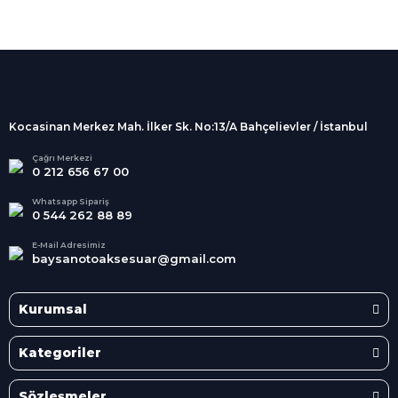
%100 Güvenli
Alışveriş
256Bit SSL sertifikası
İndirimli Ürünler
Tüm siparişleriniz 2 iş günü içerisinde
kargolanmaktadır.
Kocasinan Merkez Mah. İlker Sk. No:13/A Bahçelievler / İstanbul
Kredi Kartına Taksit
Süper
İndirimler
Tüm Kredi Kartlarına taksit
Çağrı Merkezi
0 212 656 67 00
seçenekleri
Her Ay Her
Kategoride
Whatsapp Sipariş
0 544 262 88 89
E-Mail Adresimiz
baysanotoaksesuar@gmail.com
Kurumsal
Kategoriler
Sözleşmeler