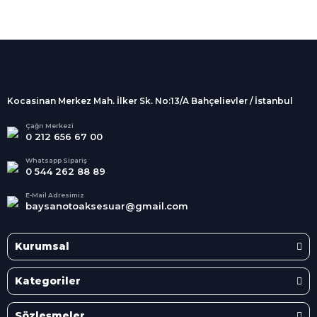
%100 Güvenli
Alışveriş
256Bit SSL sertifikası
İndirimli Ürünler
Tüm siparişleriniz 2 iş günü içerisinde
kargolanmaktadır.
Kocasinan Merkez Mah. İlker Sk. No:13/A Bahçelievler / İstanbul
Kredi Kartına Taksit
Süper
İndirimler
Tüm Kredi Kartlarına taksit
Çağrı Merkezi
0 212 656 67 00
seçenekleri
Her Ay Her
Kategoride
Whatsapp Sipariş
0 544 262 88 89
E-Mail Adresimiz
baysanotoaksesuar@gmail.com
Kurumsal
Kategoriler
Sözleşmeler