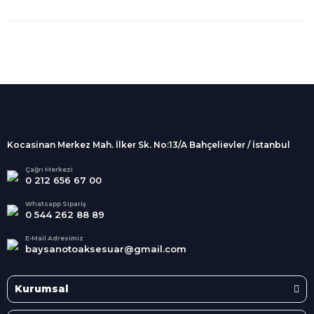
%100 Güvenli
Alışveriş
256Bit SSL sertifikası
İndirimli Ürünler
Tüm siparişleriniz 2 iş günü içerisinde
kargolanmaktadır.
Kocasinan Merkez Mah. İlker Sk. No:13/A Bahçelievler / İstanbul
Kredi Kartına Taksit
Süper
İndirimler
Tüm Kredi Kartlarına taksit
Çağrı Merkezi
0 212 656 67 00
seçenekleri
Her Ay Her
Kategoride
Whatsapp Sipariş
0 544 262 88 89
E-Mail Adresimiz
baysanotoaksesuar@gmail.com
Kurumsal