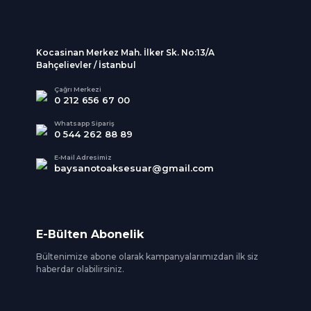
Kocasinan Merkez Mah. İlker Sk. No:13/A
Bahçelievler / İstanbul
Çağrı Merkezi
0 212 656 67 00
Whatsapp Sipariş
0 544 262 88 89
E-Mail Adresimiz
baysanotoaksesuar@gmail.com
E-Bülten Abonelik
Bültenimize abone olarak kampanyalarımızdan ilk siz
haberdar olabilirsiniz.