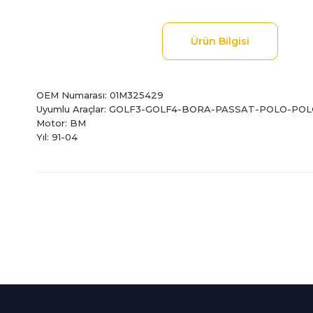
Ürün Bilgisi
OEM Numarası: 01M325429
Uyumlu Araçlar: GOLF3-GOLF4-BORA-PASSAT-POLO-POL
Motor: BM
Yıl: 91-04
Bu ürünün fiyat bilgisi, resim, ürün açıklamalarında ve diğer
Görüş ve önerileriniz için teşekkür ederiz.
Ürün resmi kalitesiz, bozuk veya görüntülenemiyor.
Ürün açıklamasında eksik bilgiler bulunuyor.
%100 Güvenli
İndirimli Ürünler
Ürün bilgilerinde hatalar bulunuyor.
Alışveriş
Tüm siparişleriniz 2 iş gü
Ürün fiyatı diğer sitelerden daha pahalı.
256Bit SSL sertifikası
kargolanmaktadır.
Bu ürüne benzer farklı alternatifler olmalı.