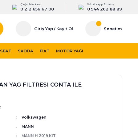
Çağrı Merkezi
Whatsapp Sipariş
0 212 656 67 00
0 544 262 88 89
Giriş Yap
/
Kayıt Ol
Sepetim
SEAT
SKODA
FIAT
MOTOR YAĞI
N YAG FILTRESI CONTA ILE
p
Volkswagen
MANN
MANN H 2019 KIT