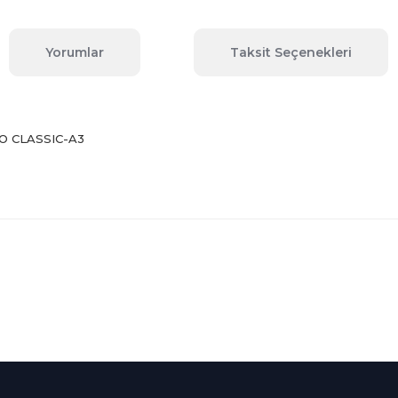
Yorumlar
Taksit Seçenekleri
O CLASSIC-A3
 konularda yetersiz gördüğünüz noktaları öneri formunu kullanarak tara
Bu ürüne ilk yorumu siz yapın!
Yorum Yaz
Kredi Kartına Taksit
nü içerisinde
Tüm Kredi Kartlarına taksit
seçenekleri