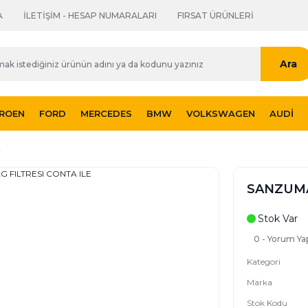
A
İLETİŞİM - HESAP NUMARALARI
FIRSAT ÜRÜNLERİ
Ara
TROEN
FORD
MERCEDES
BMW
VOLKSWAGEN
AUDI
E
SANZUMA
Stok Var
0 - Yorum Ya
Kategori
Marka
Stok Kodu