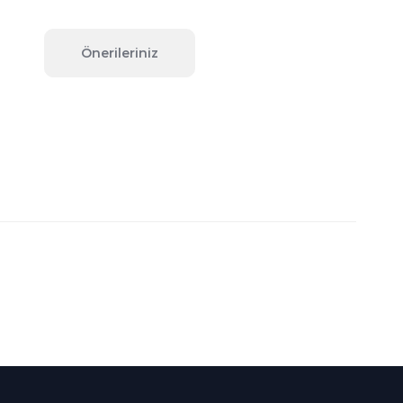
Önerileriniz
fımıza iletebilirsiniz.
Süper
İndirimler
Her Ay Her
Kategoride