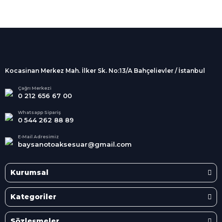
%100 Güvenli
Alışveriş
256Bit SSL sertifikası
İndirimli Ürünler
Tüm siparişleriniz 2 iş günü içerisinde
kargolanmaktadır.
Kocasinan Merkez Mah. İlker Sk. No:13/A Bahçelievler / İstanbul
Kredi Kartına Taksit
Süper
İndirimler
Tüm Kredi Kartlarına taksit
Çağrı Merkezi
0 212 656 67 00
seçenekleri
Her Ay Her
Kategoride
Whatsapp Sipariş
0 544 262 88 89
E-Mail Adresimiz
baysanotoaksesuar@gmail.com
Kurumsal
Kategoriler
Sözleşmeler