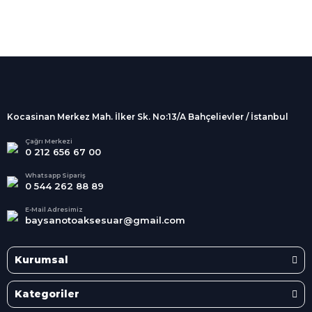
%100 Güvenli
Alışveriş
256Bit SSL sertifikası
İndirimli Ürünler
Tüm siparişleriniz 2 iş günü içerisinde
kargolanmaktadır.
Kocasinan Merkez Mah. İlker Sk. No:13/A Bahçelievler / İstanbul
Kredi Kartına Taksit
Süper
İndirimler
Tüm Kredi Kartlarına taksit
Çağrı Merkezi
0 212 656 67 00
seçenekleri
Her Ay Her
Kategoride
Whatsapp Sipariş
0 544 262 88 89
E-Mail Adresimiz
baysanotoaksesuar@gmail.com
Kurumsal
Kategoriler