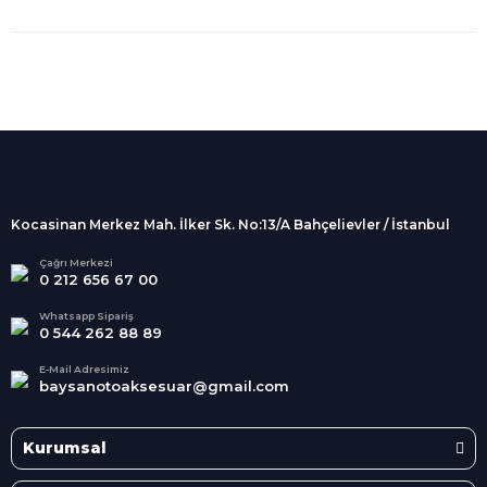
%100 Güvenli
Alışveriş
256Bit SSL sertifikası
İndirimli Ürünler
Tüm siparişleriniz 2 iş günü içerisinde
kargolanmaktadır.
Kocasinan Merkez Mah. İlker Sk. No:13/A Bahçelievler / İstanbul
Kredi Kartına Taksit
Süper
İndirimler
Tüm Kredi Kartlarına taksit
Çağrı Merkezi
0 212 656 67 00
seçenekleri
Her Ay Her
Kategoride
Whatsapp Sipariş
0 544 262 88 89
E-Mail Adresimiz
baysanotoaksesuar@gmail.com
Kurumsal