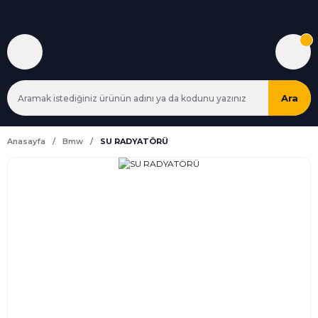
Ara
Anasayfa
Bmw
SU RADYATÖRÜ