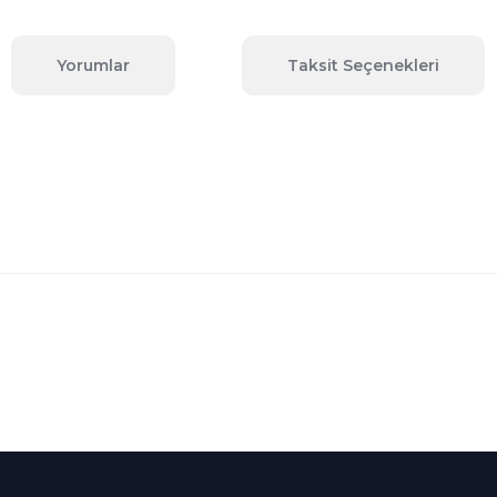
Yorumlar
Taksit Seçenekleri
 konularda yetersiz gördüğünüz noktaları öneri formunu kullanarak tara
Bu ürüne ilk yorumu siz yapın!
Yorum Yaz
Kredi Kartına Taksit
nü içerisinde
Tüm Kredi Kartlarına taksit
seçenekleri