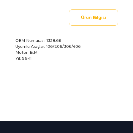
Ürün Bilgisi
OEM Numarası: 1338.66
Uyumlu Araçlar: 106/206/306/406
Motor: B.M
Yıl: 96-11
Bu ürünün fiyat bilgisi, resim, ürün açıklamalarında ve diğer
Görüş ve önerileriniz için teşekkür ederiz.
Ürün resmi kalitesiz, bozuk veya görüntülenemiyor.
Ürün açıklamasında eksik bilgiler bulunuyor.
%100 Güvenli
İndirimli Ürünler
Ürün bilgilerinde hatalar bulunuyor.
Alışveriş
Tüm siparişleriniz 2 iş gü
Ürün fiyatı diğer sitelerden daha pahalı.
256Bit SSL sertifikası
kargolanmaktadır.
Bu ürüne benzer farklı alternatifler olmalı.