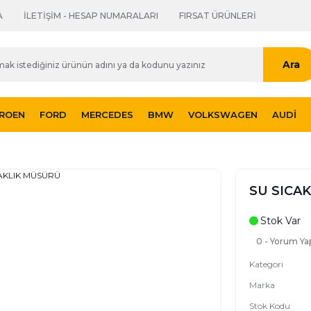
A
İLETİŞİM - HESAP NUMARALARI
FIRSAT ÜRÜNLERİ
Ara
TROEN
FORD
MERCEDES
BMW
VOLKSWAGEN
AUDI
SU SICA
Stok Var
0 - Yorum Ya
Kategori
Marka
Stok Kodu