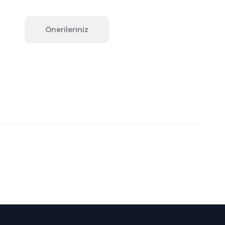
Önerileriniz
fımıza iletebilirsiniz.
Süper
İndirimler
Her Ay Her
Kategoride