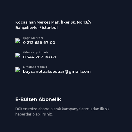
Kocasinan Merkez Mah. İlker Sk. No:13/A
Bahçelievler / İstanbul
Çağrı Merkezi
0 212 656 67 00
Whatsapp Sipariş
0 544 262 88 89
E-Mail Adresimiz
baysanotoaksesuar@gmail.com
E-Bülten Abonelik
Bültenimize abone olarak kampanyalarımızdan ilk siz
haberdar olabilirsiniz.