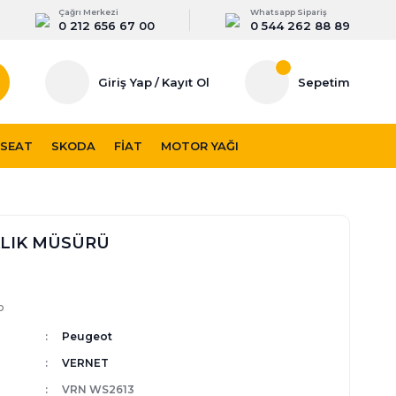
Çağrı Merkezi
Whatsapp Sipariş
0 212 656 67 00
0 544 262 88 89
Giriş Yap
/
Kayıt Ol
Sepetim
SEAT
SKODA
FIAT
MOTOR YAĞI
KLIK MÜSÜRÜ
p
Peugeot
VERNET
VRN WS2613