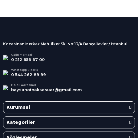
%100 Güvenli
Alışveriş
256Bit SSL sertifikası
İndirimli Ürünler
Tüm siparişleriniz 2 iş günü içerisinde
kargolanmaktadır.
Kocasinan Merkez Mah. İlker Sk. No:13/A Bahçelievler / İstanbul
Kredi Kartına Taksit
Süper
İndirimler
Tüm Kredi Kartlarına taksit
Çağrı Merkezi
0 212 656 67 00
seçenekleri
Her Ay Her
Kategoride
Whatsapp Sipariş
0 544 262 88 89
E-Mail Adresimiz
baysanotoaksesuar@gmail.com
Kurumsal
Kategoriler
Sözleşmeler