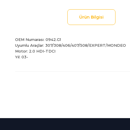
Ürün Bilgisi
OEM Numarası: 0942.G1
Uyumlu Araçlar: 307/308/406/407/508/EXPERT/MONDEO
Motor: 2.0 HDI-TDCI
Yıl: 03-
Bu ürünün fiyat bilgisi, resim, ürün açıklamalarında ve diğer
Görüş ve önerileriniz için teşekkür ederiz.
Ürün resmi kalitesiz, bozuk veya görüntülenemiyor.
Ürün açıklamasında eksik bilgiler bulunuyor.
%100 Güvenli
İndirimli Ürünler
Ürün bilgilerinde hatalar bulunuyor.
Alışveriş
Tüm siparişleriniz 2 iş gü
Ürün fiyatı diğer sitelerden daha pahalı.
256Bit SSL sertifikası
kargolanmaktadır.
Bu ürüne benzer farklı alternatifler olmalı.