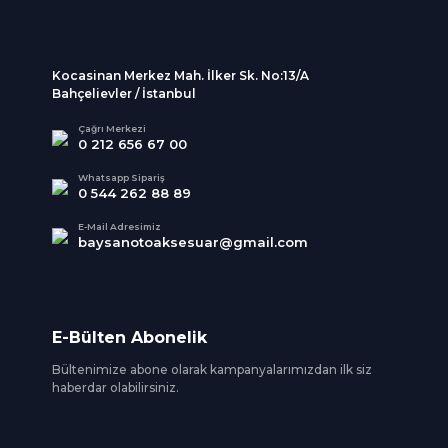
Kocasinan Merkez Mah. İlker Sk. No:13/A
Bahçelievler / İstanbul
Çağrı Merkezi
0 212 656 67 00
Whatsapp Sipariş
0 544 262 88 89
E-Mail Adresimiz
baysanotoaksesuar@gmail.com
E-Bülten Abonelik
Bültenimize abone olarak kampanyalarımızdan ilk siz
haberdar olabilirsiniz.