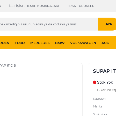
A
İLETİŞİM - HESAP NUMARALARI
FIRSAT ÜRÜNLERİ
Ara
TROEN
FORD
MERCEDES
BMW
VOLKSWAGEN
AUDI
SUPAP IT
Stok Yok
0 - Yorum Ya
Kategori
Marka
Stok Kodu