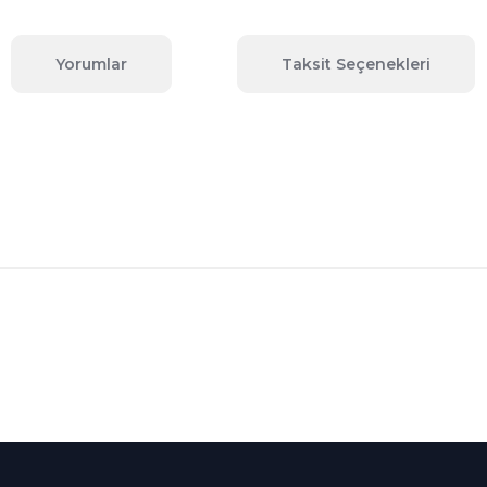
Yorumlar
Taksit Seçenekleri
 konularda yetersiz gördüğünüz noktaları öneri formunu kullanarak tara
Bu ürüne ilk yorumu siz yapın!
Yorum Yaz
Kredi Kartına Taksit
nü içerisinde
Tüm Kredi Kartlarına taksit
seçenekleri