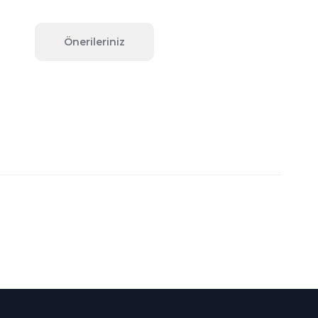
Önerileriniz
fımıza iletebilirsiniz.
Süper
İndirimler
Her Ay Her
Kategoride