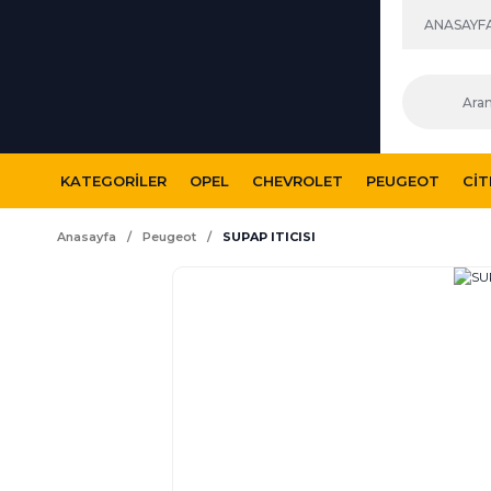
ANASAYF
KATEGORILER
OPEL
CHEVROLET
PEUGEOT
CI
Anasayfa
Peugeot
SUPAP ITICISI