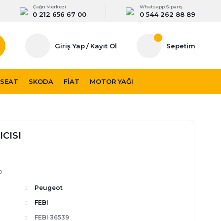
Çağrı Merkezi
Whatsapp Sipariş
0 212 656 67 00
0 544 262 88 89
Giriş Yap
/
Kayıt Ol
Sepetim
SEAT
SKODA
FIAT
MOTOR YAĞI
ICISI
p
Peugeot
FEBI
FEBI 36539