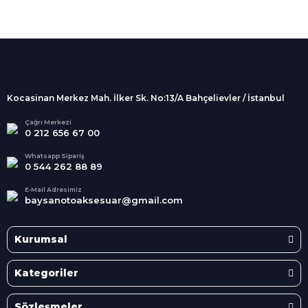
%100 Güvenli
Alışveriş
256Bit SSL sertifikası
İndirimli Ürünler
Tüm siparişleriniz 2 iş günü içerisinde
kargolanmaktadır.
Kocasinan Merkez Mah. İlker Sk. No:13/A Bahçelievler / İstanbul
Kredi Kartına Taksit
Süper
İndirimler
Tüm Kredi Kartlarına taksit
Çağrı Merkezi
0 212 656 67 00
seçenekleri
Her Ay Her
Kategoride
Whatsapp Sipariş
0 544 262 88 89
E-Mail Adresimiz
baysanotoaksesuar@gmail.com
Kurumsal
Kategoriler
Sözleşmeler