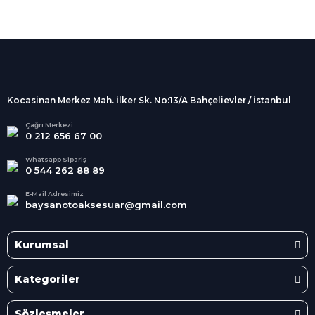
%100 Güvenli
Alışveriş
256Bit SSL sertifikası
İndirimli Ürünler
Tüm siparişleriniz 2 iş günü içerisinde
kargolanmaktadır.
Kocasinan Merkez Mah. İlker Sk. No:13/A Bahçelievler / İstanbul
Kredi Kartına Taksit
Süper
İndirimler
Tüm Kredi Kartlarına taksit
Çağrı Merkezi
0 212 656 67 00
seçenekleri
Her Ay Her
Kategoride
Whatsapp Sipariş
0 544 262 88 89
E-Mail Adresimiz
baysanotoaksesuar@gmail.com
Kurumsal
Kategoriler
Sözleşmeler