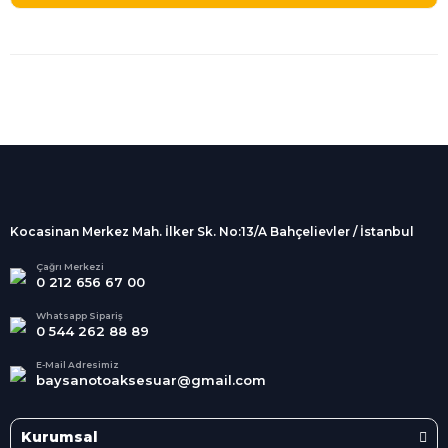
%100 Güvenli
Alışveriş
256Bit SSL sertifikası
İndirimli Ürünler
Tüm siparişleriniz 2 iş günü içerisinde
kargolanmaktadır.
Kocasinan Merkez Mah. İlker Sk. No:13/A Bahçelievler / İstanbul
Kredi Kartına Taksit
Süper
İndirimler
Tüm Kredi Kartlarına taksit
Çağrı Merkezi
0 212 656 67 00
seçenekleri
Her Ay Her
Kategoride
Whatsapp Sipariş
0 544 262 88 89
E-Mail Adresimiz
baysanotoaksesuar@gmail.com
Kurumsal